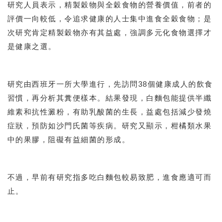
研究人員表示，精製穀物與全穀食物的營養價值，前者的
評價一向較低，令追求健康的人士集中進食全穀食物；是
次研究肯定精製穀物亦有其益處，強調多元化食物選擇才
是健康之選。
研究由西班牙一所大學進行，先訪問38個健康成人的飲食
習慣，再分析其糞便樣本。結果發現，白麵包能提供半纖
維素和抗性澱粉，有助乳酸菌的生長，益處包括減少發燒
症狀，預防如沙門氏菌等疾病。研究又顯示，柑橘類水果
中的果膠，阻礙有益細菌的形成。
不過，早前有研究指多吃白麵包較易致肥，進食應適可而
止。