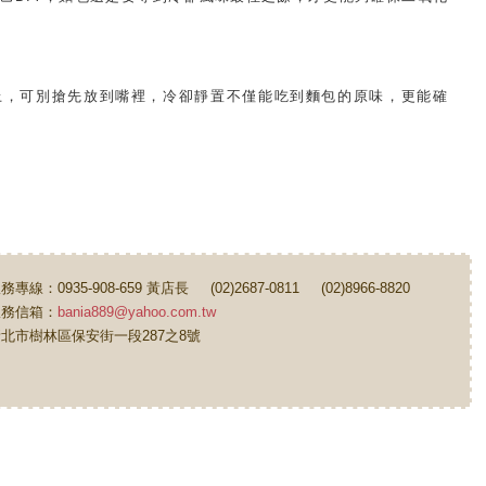
上，可別搶先放到嘴裡，冷卻靜置不僅能吃到麵包的原味，更能確
務專線：0935-908-659 黃店長 (02)2687-0811 (02)8966-8820
服務信箱：
bania889@yahoo.com.tw
北市樹林區保安街一段287之8號