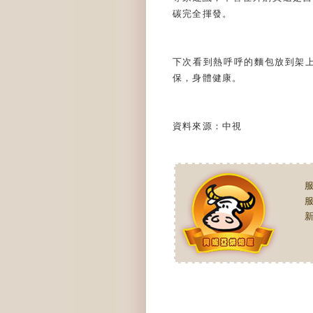
碳完全揮發。
下次看到熱呼呼的麵包放到架
保，身體健康。
資料來源：中視
服
新