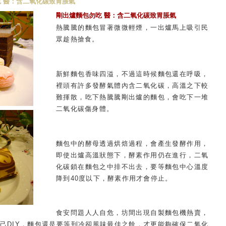
吃 醫：含二氧化碳致胃脹氣
剛出爐麵包勿吃 醫：含二氧化碳致胃脹氣
熱騰騰的麵包冒著微微輕煙，一出爐馬上吸引民
眾趁熱搶食。
新鮮麵包香味四溢，不過這時候麵包還在呼吸，
裡頭有許多發酵氣體內含二氧化碳，高溫之下較
難揮散，吃下熱騰騰剛出爐的麵包，會吃下一堆
二氧化碳傷身體。
麵包中的酵母透過烘焙過程，會產生發酵作用，
即使出爐高溫狀態下，酵素作用仍在進行，二氧
化碳鎖在麵包之中排不出去，要等麵包中心溫度
降到40度以下，酵素作用才會停止。
食安問題人人自危，坊間出現自製麵包機熱賣，
己DIY，麵包還是要等到冷卻風味最佳之餘，才更能夠確保二氧化