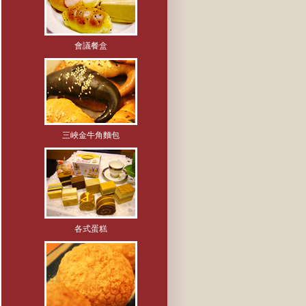
會議餐盒
三峽金牛角麵包
各式蛋糕