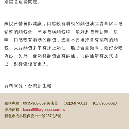
別留意這些問題。
羅悅伶營養師建議，口感較有嚼勁的麵包油脂含量比口感
鬆軟的麵包低，民眾選購麵包時，最好多選擇新鮮、原
味、口感較有嚼勁的麵包，盡量不要選擇含有餡料的麵
包，大蒜麵包多半有抹上奶油，脂肪含量頗高，最好少吃
為妙。另外，像奶酥麵包含有酥油，而酥油帶有反式脂
肪，對身體傷害更大。
資料來源：台灣新生報
服務專線：0935-908-659 黃店長 (02)2687-0811 (02)8966-8820
服務信箱：
bania889@yahoo.com.tw
新北市樹林區保安街一段287之8號