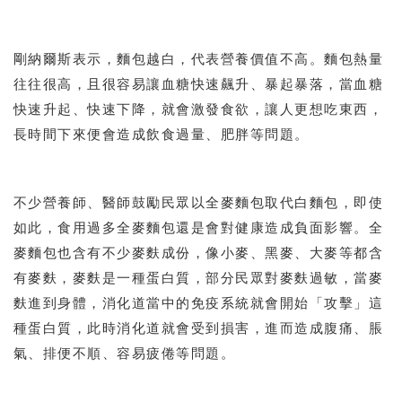
剛納爾斯表示，麵包越白，代表營養價值不高。麵包熱量
往往很高，且很容易讓血糖快速飆升、暴起暴落，當血糖
快速升起、快速下降，就會激發食欲，讓人更想吃東西，
長時間下來便會造成飲食過量、肥胖等問題。
不少營養師、醫師鼓勵民眾以全麥麵包取代白麵包，即使
如此，食用過多全麥麵包還是會對健康造成負面影響。全
麥麵包也含有不少麥麩成份，像小麥、黑麥、大麥等都含
有麥麩，麥麩是一種蛋白質，部分民眾對麥麩過敏，當麥
麩進到身體，消化道當中的免疫系統就會開始「攻擊」這
種蛋白質，此時消化道就會受到損害，進而造成腹痛、脹
氣、排便不順、容易疲倦等問題。