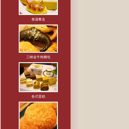
會議餐盒
三峽金牛角麵包
各式蛋糕