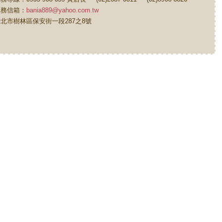
服務信箱：
bania889@yahoo.com.tw
北市樹林區保安街一段287之8號