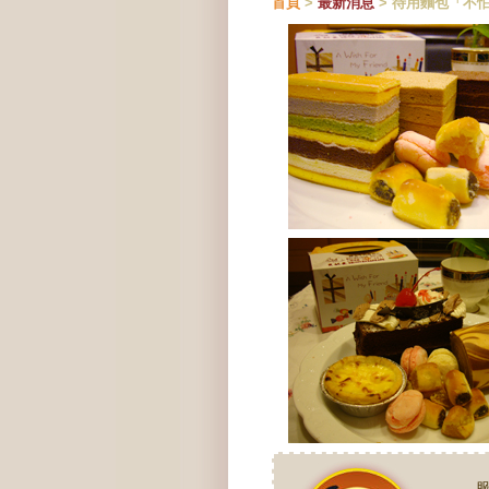
首頁
>
最新消息
> 待用麵包「不
服