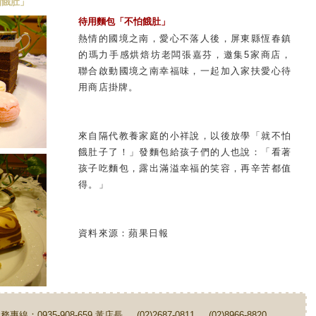
怕餓肚」
待用麵包「不怕餓肚」
熱情的國境之南，愛心不落人後，屏東縣恆春鎮
的瑪力手感烘焙坊老闆張嘉芬，邀集5家商店，
聯合啟動國境之南幸福味，一起加入家扶愛心待
用商店掛牌。
來自隔代教養家庭的小祥說，以後放學「就不怕
餓肚子了！」發麵包給孩子們的人也說：「看著
孩子吃麵包，露出滿溢幸福的笑容，再辛苦都值
得。」
資料來源：蘋果日報
務專線：0935-908-659 黃店長 (02)2687-0811 (02)8966-8820