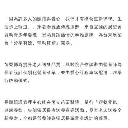
「因為許多人的關懷與愛心，我們才有機會重新求學、生
活步上軌道。」穿著泰雅族傳統服飾，來自宜蘭的展望會
資助青少年姿瓊、恩賜舞蹈熱情的泰雅族舞，為台東展望
會「分享有餘、幫助貧窮」開場。
苗栗縣為提升老人送餐品質，與醫院合作試辦由營養師為
長者設計個別化營養菜單，並由愛心計程車隊配送，昨舉
行啟動儀式。
長期照護管理中心昨在署立苗栗醫院，舉行「營養元氣、
健康餐飲」失能獨居長者送餐宣導活動，發表老人送餐全
新餐盒，全都是營養師為獨居長輩量身設計的菜單。