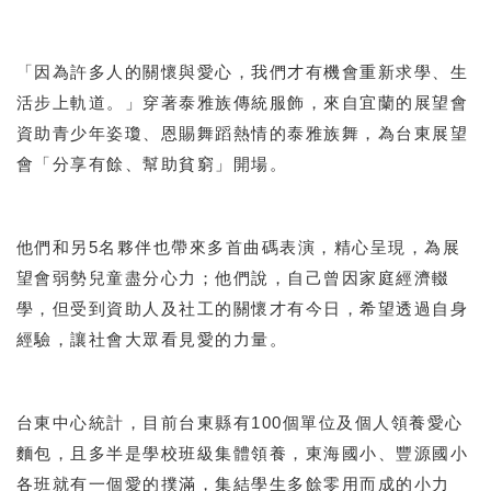
「因為許多人的關懷與愛心，我們才有機會重新求學、生
活步上軌道。」穿著泰雅族傳統服飾，來自宜蘭的展望會
資助青少年姿瓊、恩賜舞蹈熱情的泰雅族舞，為台東展望
會「分享有餘、幫助貧窮」開場。
他們和另5名夥伴也帶來多首曲碼表演，精心呈現，為展
望會弱勢兒童盡分心力；他們說，自己曾因家庭經濟輟
學，但受到資助人及社工的關懷才有今日，希望透過自身
經驗，讓社會大眾看見愛的力量。
台東中心統計，目前台東縣有100個單位及個人領養愛心
麵包，且多半是學校班級集體領養，東海國小、豐源國小
各班就有一個愛的撲滿，集結學生多餘零用而成的小力