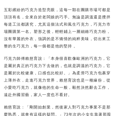
五彩繽紛的巧克力造型亮眼，這每一顆在團購市場可都是
頂頂有名，全來自於老闆娘的巧手。無論是調溫還是攪拌
每道工法都講究，尤其這個法式和風生巧克力，巧克力市
場團購第一名。塑形之後，輕輕鋪上一層細緻巧克力粉，
沒有華麗的外衣，強調的是不矯情的純粹美味，切出來工
整的生巧克力，每一個都是他的堅持 。
巧克力師傅賴慈育說：「本身很喜歡像歐洲的巧克力，它
是屬於真正的巧克力下去做的，也就是調溫的巧克力，它
是屬於比較健康，口感也比較好。」為柔滑巧克力包裹穿
上薄外衣，走進巧克力世界，賴慈育說也是一種緣份，從
小愛吃巧克力，就像他的生命一般，毅然決然辭去工作，
遠赴外國習藝，家人一度也不看好。
賴慈育說：「剛開始創業，然後家人對巧克力事業不是那
麼熟悉，就會有這樣的疑問。」73年次的小女生靠著那股