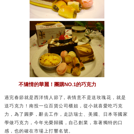
不矯情的華麗！團購NO.1的巧克力
過完春節就是西洋情人節了, 表情意不是送玫瑰花，就是
送巧克力！南投一位百貨公司櫃姐，從小就喜愛吃巧克
力，為了圓夢，辭去工作，走訪瑞士、美國、日本等國家
學做巧克力，今年光榮歸國，自己創業，靠著獨特的口
感，也的確在市場上打響名號。