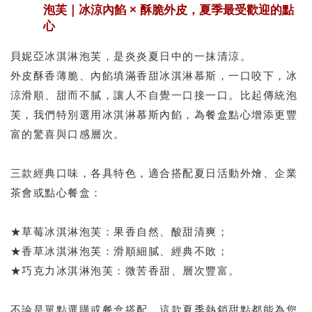
泡芙｜冰涼內餡 × 酥脆外皮，夏季最受歡迎的點
心
貝妮亞冰淇淋泡芙，是炎炎夏日中的一抹清涼。
外皮酥香薄脆、內餡填滿香甜冰淇淋慕斯，一口咬下，冰
涼滑順、甜而不膩，讓人不自覺一口接一口。比起傳統泡
芙，我們特別選用冰淇淋慕斯內餡，為餐盒點心增添更豐
富的驚喜與口感層次。
三款經典口味，各具特色，適合搭配夏日活動外燴、企業
茶會或點心餐盒：
★草莓冰淇淋泡芙：
果香自然、酸甜清爽；
★香草冰淇淋泡芙：
滑順細膩、經典不敗；
★巧克力冰淇淋泡芙：
微苦香甜、層次豐富。
不論是單點選購或餐盒搭配，這款夏季熱銷甜點都能為您