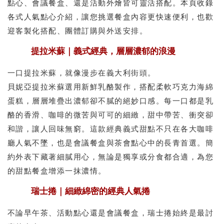
點心、會議餐盒、還是活動外燴皆可靈活搭配。本頁收錄
各式人氣點心介紹，讓您挑選餐盒內容更快速便利，也歡
迎客製化搭配、團體訂購與外送安排。
提拉米蘇｜義式經典，層層濃郁的浪漫
一口提拉米蘇，就像漫步在義大利街頭。
貝妮亞提拉米蘇選用新鮮乳酪製作，搭配柔軟巧克力海綿
蛋糕，層層堆疊出濃郁卻不膩的絕妙口感。每一口都是乳
酪的香滑、咖啡的微苦與可可的細緻，甜中帶苦、衝突卻
和諧，讓人回味無窮。這款經典義式甜點不只在各大咖啡
廳人氣不墜，也是會議餐盒與茶會點心中的長青首選。簡
約外表下藏著細膩用心，無論是獨享或分食都合適，為您
的甜點餐盒增添一抹濃情。
瑞士捲｜細緻綿密的經典人氣捲
不論早午茶、活動點心還是會議餐盒，瑞士捲始終是最討