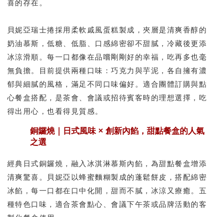
喜的存在。
貝妮亞瑞士捲採用柔軟戚風蛋糕製成，夾層是清爽香醇的
奶油慕斯，低糖、低脂、口感綿密卻不甜膩，冷藏後更添
冰涼滑順。每一口都像在品嚐剛剛好的幸福，吃再多也毫
無負擔。目前提供兩種口味：巧克力與芋泥，各自擁有濃
郁與細膩的風格，滿足不同口味偏好。適合團體訂購與點
心餐盒搭配，是茶會、會議或招待賓客時的理想選擇，吃
得出用心，也看得見質感。
銅鑼燒｜日式風味 × 創新內餡，甜點餐盒的人氣
之選
經典日式銅鑼燒，融入冰淇淋慕斯內餡，為甜點餐盒增添
清爽驚喜。貝妮亞以蜂蜜麵糊製成的蓬鬆餅皮，搭配綿密
冰餡，每一口都在口中化開，甜而不膩，冰涼又療癒。五
種特色口味，適合茶會點心、會議下午茶或品牌活動的客