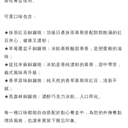
製化餐盒使用。
可選口味包含：
★抹茶紅豆銅鑼燒：
頂級日產抹茶慕斯搭配顆顆飽滿的紅
豆夾心，健康又濃郁；
★草莓覆盆子銅鑼燒：
冰餡慕斯酸甜果香，是戀愛般的滋
味；
★提拉米蘇銅鑼燒：
冰餡是香純濃郁的慕斯，甜中帶苦，
義式風味再升級；
★香草原味銅鑼燒：
純天然的香草慕斯與紅豆，清新不
膩；
★黒森林銅鑼燒：
濃醇巧克力冰餡，入口即化。
每一種口味都能自由搭配於點心餐盒中，為您的外燴餐點
增添風格，也讓來賓留下難忘印象。